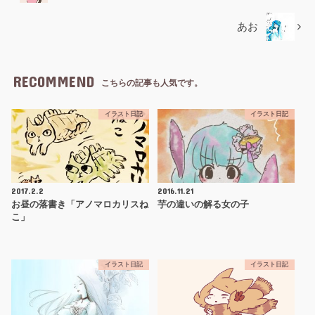
あお
RECOMMEND
こちらの記事も人気です。
イラスト日記
イラスト日記
2017.2.2
2016.11.21
お昼の落書き「アノマロカリスね
芋の違いの解る女の子
こ」
イラスト日記
イラスト日記