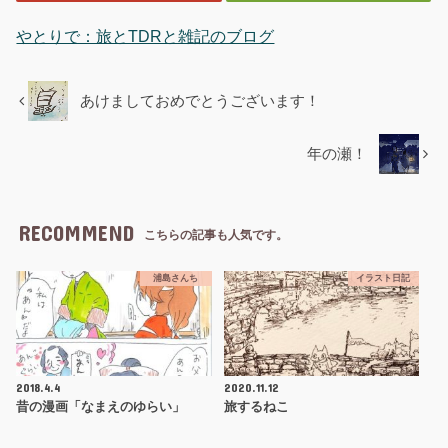
やとりで：旅とTDRと雑記のブログ
あけましておめでとうございます！
年の瀬！
RECOMMEND
こちらの記事も人気です。
浦島さんち
イラスト日記
2018.4.4
2020.11.12
昔の漫画「なまえのゆらい」
旅するねこ