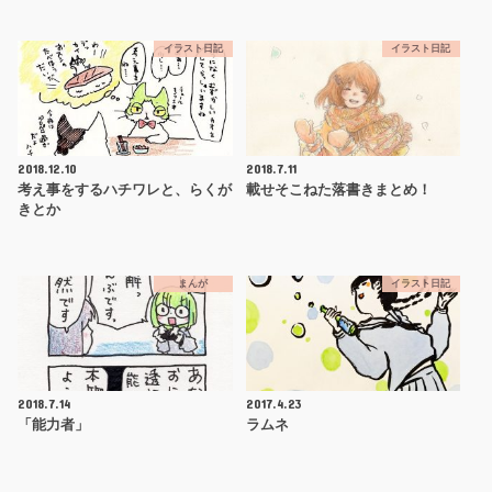
イラスト日記
イラスト日記
2018.12.10
2018.7.11
考え事をするハチワレと、らくが
載せそこねた落書きまとめ！
きとか
まんが
イラスト日記
2018.7.14
2017.4.23
「能力者」
ラムネ